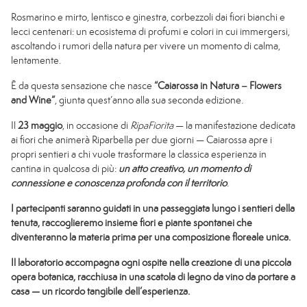
Visita Caiarossa
Rosmarino e mirto, lentisco e ginestra, corbezzoli dai fiori bianchi e
lecci centenari: un ecosistema di profumi e colori in cui immergersi,
Magazine
ascoltando i rumori della natura per vivere un momento di calma,
lentamente.
Contatti
È da questa sensazione che nasce
“Caiarossa in Natura – Flowers
and Wine”
, giunta quest’anno alla sua seconda edizione.
Il
23 maggio
, in occasione di
RipaFiorita
— la manifestazione dedicata
ai fiori che animerà Riparbella per due giorni — Caiarossa apre i
propri sentieri a chi vuole trasformare la classica esperienza in
cantina in qualcosa di più:
un atto creativo, un momento di
connessione e conoscenza profonda con il territorio
.
I partecipanti saranno guidati in una passeggiata lungo i sentieri della
tenuta, raccoglieremo insieme fiori e piante spontanei che
diventeranno la materia prima per una composizione floreale unica.
Il laboratorio accompagna ogni ospite nella creazione di una piccola
opera botanica, racchiusa in una scatola di legno da vino da portare a
casa — un ricordo tangibile dell’esperienza.